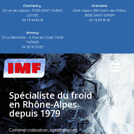
Chambéry
Grenoble
23 rue des Sablon, 73230 SAINT-ALBAN-
Zone isiparc, 300 Chem. des Prêles,
LEYSSE
38330 SAINT-ISMIER
04 79 44 84 18
04 76 89 18 60
Annecy
ZA La Balmette – 3, Rue de Closet 74230
THÔNES
04 58 10 53 85
Spécialiste du froid
en Rhône-Alpes
depuis 1979
Commercialisation, installation et