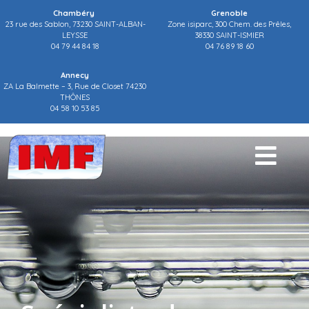
Chambéry
Grenoble
23 rue des Sablon, 73230 SAINT-ALBAN-
Zone isiparc, 300 Chem. des Prêles,
LEYSSE
38330 SAINT-ISMIER
04 79 44 84 18
04 76 89 18 60
Annecy
ZA La Balmette – 3, Rue de Closet 74230
THÔNES
04 58 10 53 85